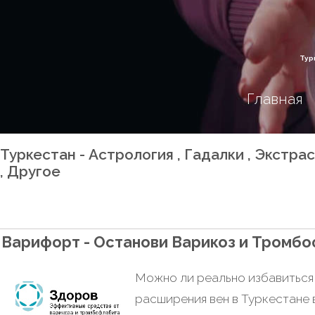
Тур
Главная
Туркестан - Астрология , Гадалки , Экстр
, Другое
Варифорт - Останови Варикоз и Тромб
Можно ли реально избавиться
расширения вен в Туркестане 