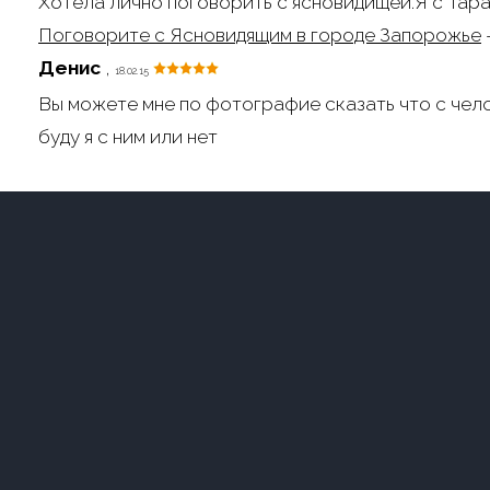
Хотела лично поговорить с ясновидищей.Я с Тара
Поговорите с Ясновидящим в городе Запорожье
Денис
,
18.02.15
Вы можете мне по фотографие сказать что с чел
буду я с ним или нет